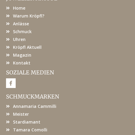
Home
Warum Kröpfl?
Anlässe
Schmuck
Uhren
Kröpfl Aktuell
Magazin
Kontakt
SOZIALE MEDIEN
F
a
c
e
SCHMUCKMARKEN
b
o
Annamaria Cammilli
o
k
Meister
Stardiamant
Tamara Comolli