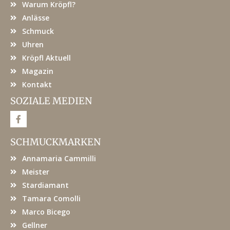
Warum Kröpfl?
Anlässe
Schmuck
Uhren
Kröpfl Aktuell
Magazin
Kontakt
SOZIALE MEDIEN
F
a
c
e
SCHMUCKMARKEN
b
o
Annamaria Cammilli
o
k
Meister
Stardiamant
Tamara Comolli
Marco Bicego
Gellner