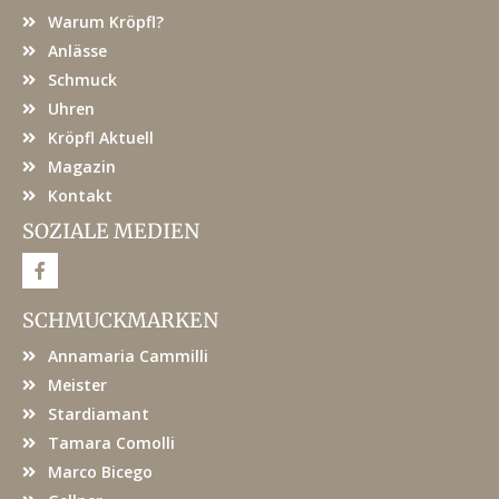
Warum Kröpfl?
Anlässe
Schmuck
Uhren
Kröpfl Aktuell
Magazin
Kontakt
SOZIALE MEDIEN
F
a
c
e
SCHMUCKMARKEN
b
o
Annamaria Cammilli
o
k
Meister
Stardiamant
Tamara Comolli
Marco Bicego