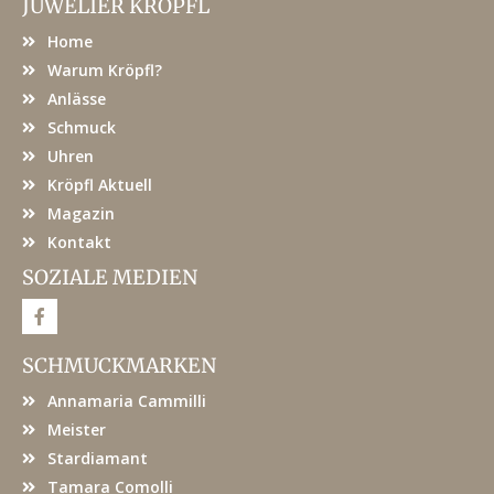
JUWELIER KRÖPFL
Home
Warum Kröpfl?
Anlässe
Schmuck
Uhren
Kröpfl Aktuell
Magazin
Kontakt
SOZIALE MEDIEN
F
a
c
e
SCHMUCKMARKEN
b
o
Annamaria Cammilli
o
k
Meister
Stardiamant
Tamara Comolli