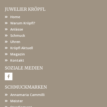
JUWELIER KRÖPFL
Home
Warum Kröpfl?
Anlässe
Schmuck
Uhren
Kröpfl Aktuell
Magazin
Kontakt
SOZIALE MEDIEN
F
a
c
e
SCHMUCKMARKEN
b
o
Annamaria Cammilli
o
k
Meister