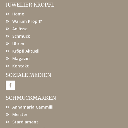
JUWELIER KRÖPFL
Home
Warum Kröpfl?
Anlässe
Schmuck
Uhren
Kröpfl Aktuell
Magazin
Kontakt
SOZIALE MEDIEN
F
a
c
e
SCHMUCKMARKEN
b
o
Annamaria Cammilli
o
k
Meister
Stardiamant