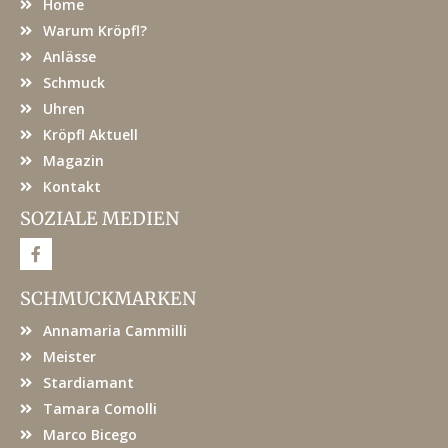
Home
Warum Kröpfl?
Anlässe
Schmuck
Uhren
Kröpfl Aktuell
Magazin
Kontakt
SOZIALE MEDIEN
F
a
c
e
SCHMUCKMARKEN
b
o
Annamaria Cammilli
o
k
Meister
Stardiamant
Tamara Comolli
Marco Bicego