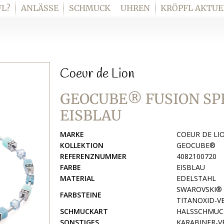
L?
ANLÄSSE
SCHMUCK
UHREN
KRÖPFL AKTUE
Coeur de Lion
GEOCUBE® FUSION SP
EISBLAU
MARKE
COEUR DE LI
KOLLEKTION
GEOCUBE®
REFERENZNUMMER
4082100720
FARBE
EISBLAU
MATERIAL
EDELSTAHL
SWAROVSKI® 
FARBSTEINE
TITANOXID-V
SCHMUCKART
HALSSCHMUC
SONSTIGES
KARABINER-V