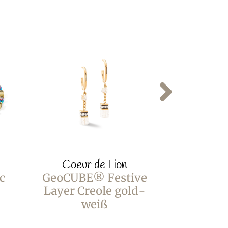
Coeur de Lion
Coeur
c
GeoCUBE® Festive
GeoCUBE
Layer Creole gold-
Layer 
weiß
gol