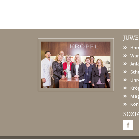
JUWE
Ho
War
Anl
Sch
Uhr
Kröp
Mag
Kon
SOZI
F
a
c
e