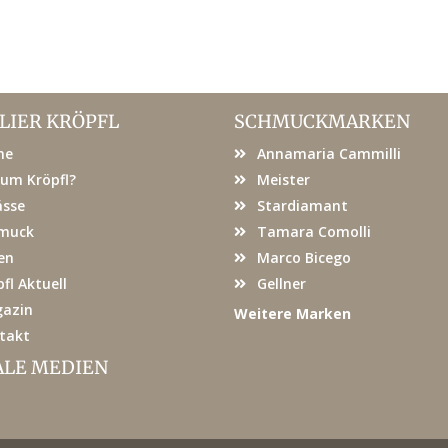
LIER KRÖPFL
SCHMUCKMARKEN
me
Annamaria Cammilli
um Kröpfl?
Meister
ässe
Stardiamant
muck
Tamara Comolli
en
Marco Bicego
fl Aktuell
Gellner
azin
Weitere Marken
takt
ALE MEDIEN