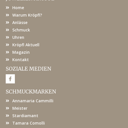
Home
Warum Kröpfl?
Anlässe
Schmuck
Uhren
Kröpfl Aktuell
Magazin
Kontakt
SOZIALE MEDIEN
F
a
c
e
SCHMUCKMARKEN
b
o
Annamaria Cammilli
o
k
Meister
Stardiamant
Tamara Comolli