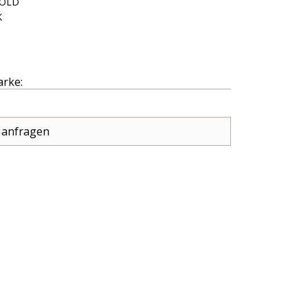
GOLD
K
arke:
 anfragen