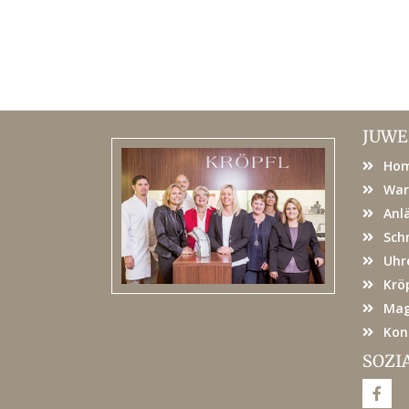
JUWE
Ho
War
Anl
Sch
Uhr
Kröp
Mag
Kon
SOZI
F
a