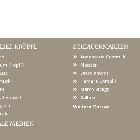
LIER KRÖPFL
SCHMUCKMARKEN
me
Annamaria Cammilli
um Kröpfl?
Meister
ässe
Stardiamant
muck
Tamara Comolli
en
Marco Bicego
fl Aktuell
Gellner
azin
Weitere Marken
takt
ALE MEDIEN