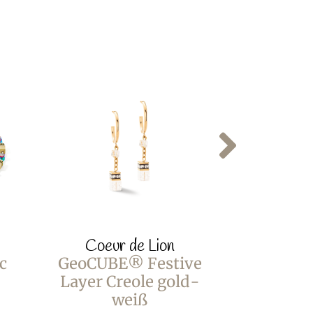
Coeur de Lion
Coeur
c
GeoCUBE® Festive
GeoCUBE
Layer Creole gold-
Layer 
weiß
gol