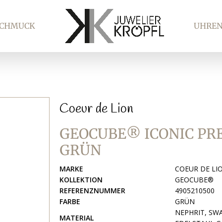
SCHMUCK
UHRE
Coeur de Lion
GEOCUBE® ICONIC PR
GRÜN
MARKE
COEUR DE LI
KOLLEKTION
GEOCUBE®
REFERENZNUMMER
4905210500
FARBE
GRÜN
NEPHRIT, SW
MATERIAL