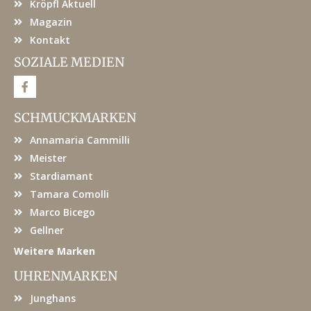
Kröpfl Aktuell
Magazin
Kontakt
SOZIALE MEDIEN
F
a
c
e
SCHMUCKMARKEN
b
o
Annamaria Cammilli
o
k
Meister
Stardiamant
Tamara Comolli
Marco Bicego
Gellner
Weitere Marken
UHRENMARKEN
Junghans