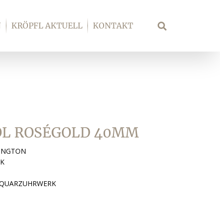
N
KRÖPFL AKTUELL
KONTAKT
Suche
TOL ROSÉGOLD 40MM
LINGTON
CK
S QUARZUHRWERK