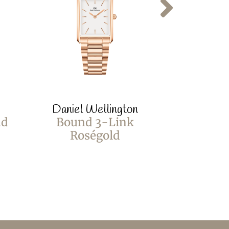
Daniel Wellington
Daniel 
ld
Bound 3-Link
Elan
Roségold
Unitone