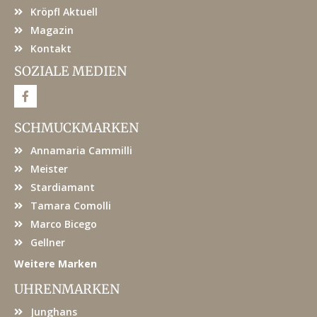
Kröpfl Aktuell
Magazin
Kontakt
SOZIALE MEDIEN
F
a
c
e
SCHMUCKMARKEN
b
o
Annamaria Cammilli
o
k
Meister
Stardiamant
Tamara Comolli
Marco Bicego
Gellner
Weitere Marken
UHRENMARKEN
Junghans