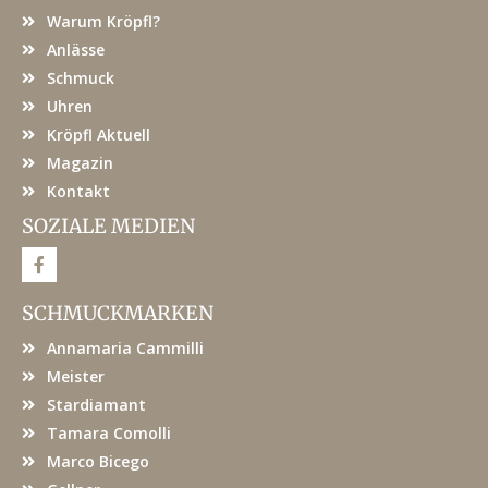
Warum Kröpfl?
Anlässe
Schmuck
Uhren
Kröpfl Aktuell
Magazin
Kontakt
SOZIALE MEDIEN
F
a
c
e
SCHMUCKMARKEN
b
o
Annamaria Cammilli
o
k
Meister
Stardiamant
Tamara Comolli
Marco Bicego