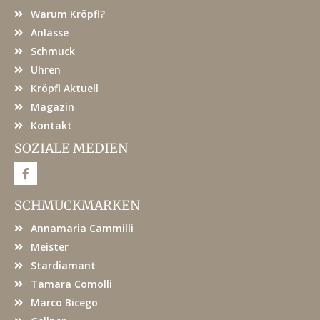
Warum Kröpfl?
Anlässe
Schmuck
Uhren
Kröpfl Aktuell
Magazin
Kontakt
SOZIALE MEDIEN
F
a
c
e
SCHMUCKMARKEN
b
o
Annamaria Cammilli
o
k
Meister
Stardiamant
Tamara Comolli
Marco Bicego