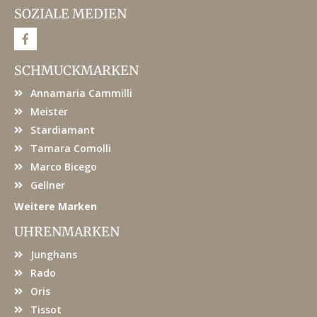
SOZIALE MEDIEN
F
a
c
e
SCHMUCKMARKEN
b
o
Annamaria Cammilli
o
k
Meister
Stardiamant
Tamara Comolli
Marco Bicego
Gellner
Weitere Marken
UHRENMARKEN
Junghans
Rado
Oris
Tissot