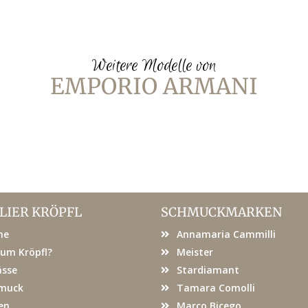
Weitere Modelle von
EMPORIO ARMANI
LIER KRÖPFL
SCHMUCKMARKEN
me
Annamaria Cammilli
um Kröpfl?
Meister
ässe
Stardiamant
muck
Tamara Comolli
en
Marco Bicego