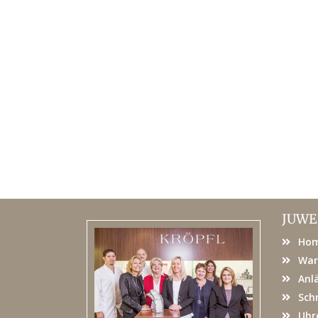
JUWE
Ho
War
Anl
Sch
Uhr