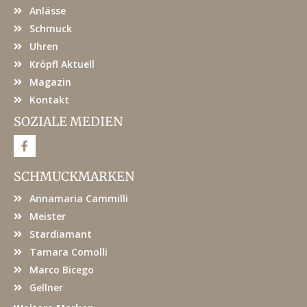
Anlässe
Schmuck
Uhren
Kröpfl Aktuell
Magazin
Kontakt
SOZIALE MEDIEN
F
a
c
e
SCHMUCKMARKEN
b
o
Annamaria Cammilli
o
k
Meister
Stardiamant
Tamara Comolli
Marco Bicego
Gellner