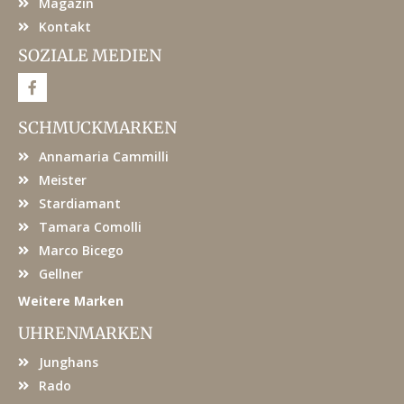
Magazin
Kontakt
SOZIALE MEDIEN
F
a
c
e
SCHMUCKMARKEN
b
o
Annamaria Cammilli
o
k
Meister
Stardiamant
Tamara Comolli
Marco Bicego
Gellner
Weitere Marken
UHRENMARKEN
Junghans
Rado