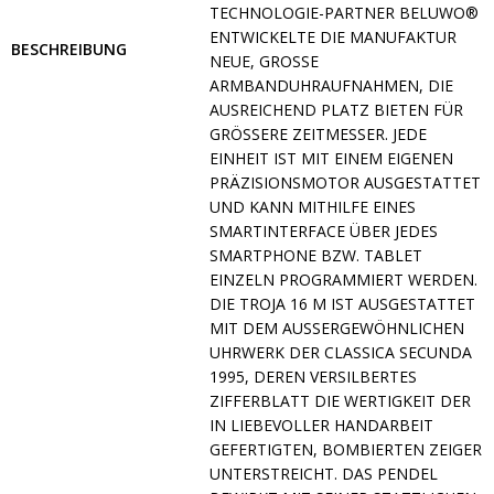
TECHNOLOGIE-PARTNER BELUWO®
ENTWICKELTE DIE MANUFAKTUR
BESCHREIBUNG
NEUE, GROSSE A
RMBANDUHRAUFNAHMEN, DIE A
USREICHEND PLATZ BIETEN FÜR G
RÖSSERE ZEITMESSER. JEDE EI
NHEIT IST MIT EINEM EIGENEN PR
ÄZISIONSMOTOR AUSGESTATTET UN
D KANN MITHILFE EINES SM
ARTINTERFACE ÜBER JEDES SM
ARTPHONE BZW. TABLET EI
NZELN PROGRAMMIERT WERDEN. DI
E TROJA 16 M IST AUSGESTATTET MI
T DEM AUSSERGEWÖHNLICHEN UHR
WERK DER CLASSICA SECUNDA 199
5, DEREN VERSILBERTES ZIF
FERBLATT DIE WERTIGKEIT DER IN
LIEBEVOLLER HANDARBEIT GEF
ERTIGTEN, BOMBIERTEN ZEIGER UNT
ERSTREICHT. DAS PENDEL BEW