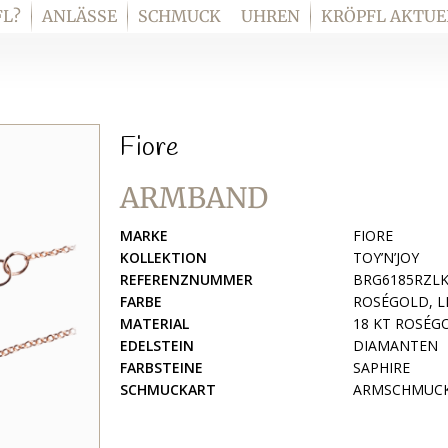
L?
ANLÄSSE
SCHMUCK
UHREN
KRÖPFL AKTUE
Fiore
ARMBAND
MARKE
FIORE
KOLLEKTION
TOY’N’JOY
REFERENZNUMMER
BRG6185RZL
FARBE
ROSÉGOLD, L
MATERIAL
18 KT ROSÉG
EDELSTEIN
DIAMANTEN
FARBSTEINE
SAPHIRE
SCHMUCKART
ARMSCHMUCK