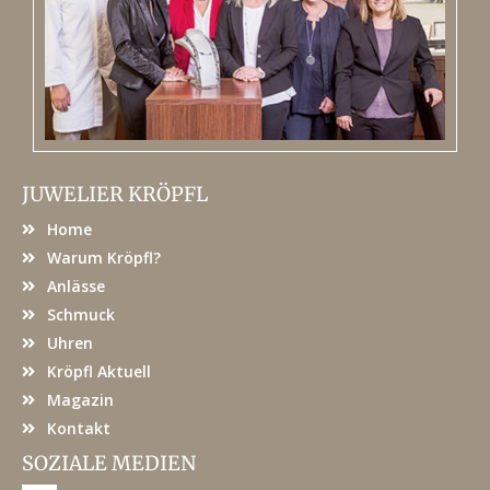
JUWELIER KRÖPFL
Home
Warum Kröpfl?
Anlässe
Schmuck
Uhren
Kröpfl Aktuell
Magazin
Kontakt
SOZIALE MEDIEN