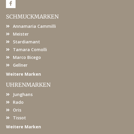
F
a
c
e
SCHMUCKMARKEN
b
o
Annamaria Cammilli
o
k
Meister
Stardiamant
Tamara Comolli
Marco Bicego
Gellner
Weitere Marken
UHRENMARKEN
Junghans
Rado
Oris
Tissot
Weitere Marken