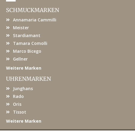
c
e
SCHMUCKMARKEN
b
o
Annamaria Cammilli
o
k
Meister
Stardiamant
Tamara Comolli
Marco Bicego
Gellner
Weitere Marken
UHRENMARKEN
Junghans
Rado
Oris
Tissot
Weitere Marken