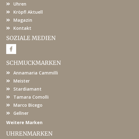
Uhren
Kröpfl Aktuell
Magazin
Kontakt
SOZIALE MEDIEN
F
a
c
e
SCHMUCKMARKEN
b
o
Annamaria Cammilli
o
k
Meister
Stardiamant
Tamara Comolli
Marco Bicego
Gellner
Weitere Marken
UHRENMARKEN