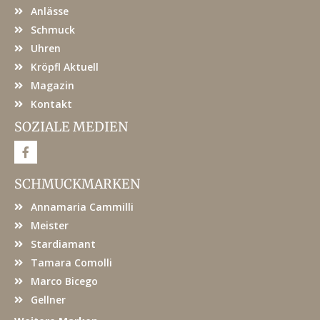
Anlässe
Schmuck
Uhren
Kröpfl Aktuell
Magazin
Kontakt
SOZIALE MEDIEN
F
a
c
e
SCHMUCKMARKEN
b
o
Annamaria Cammilli
o
k
Meister
Stardiamant
Tamara Comolli
Marco Bicego
Gellner