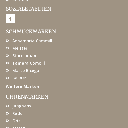
SOZIALE MEDIEN
F
a
c
e
SCHMUCKMARKEN
b
o
Annamaria Cammilli
o
k
Meister
Stardiamant
Tamara Comolli
Marco Bicego
Gellner
Weitere Marken
UHRENMARKEN
Junghans
Rado
Oris