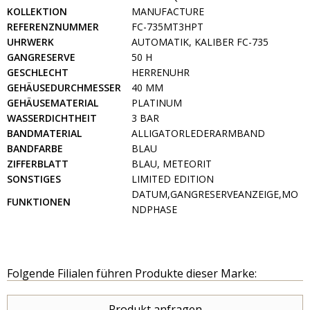
KOLLEKTION
MANUFACTURE
REFERENZNUMMER
FC-735MT3HPT
UHRWERK
AUTOMATIK, KALIBER FC-735
GANGRESERVE
50 H
GESCHLECHT
HERRENUHR
GEHÄUSEDURCHMESSER
40 MM
GEHÄUSEMATERIAL
PLATINUM
WASSERDICHTHEIT
3 BAR
BANDMATERIAL
ALLIGATORLEDERARMBAND
BANDFARBE
BLAU
ZIFFERBLATT
BLAU, METEORIT
SONSTIGES
LIMITED EDITION
DATUM,GANGRESERVEANZEIGE,MO
FUNKTIONEN
NDPHASE
Folgende Filialen führen Produkte dieser Marke:
Produkt anfragen