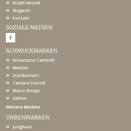
Kröpfl Aktuell
Magazin
Kontakt
SOZIALE MEDIEN
F
a
c
e
SCHMUCKMARKEN
b
o
Annamaria Cammilli
o
k
Meister
Stardiamant
Tamara Comolli
Marco Bicego
Gellner
Weitere Marken
UHRENMARKEN
Junghans