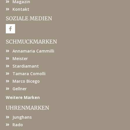
Magazin
Kontakt
SOZIALE MEDIEN
F
a
c
e
SCHMUCKMARKEN
b
o
Annamaria Cammilli
o
k
Meister
Stardiamant
Tamara Comolli
Marco Bicego
Gellner
Weitere Marken
UHRENMARKEN
Junghans
Rado