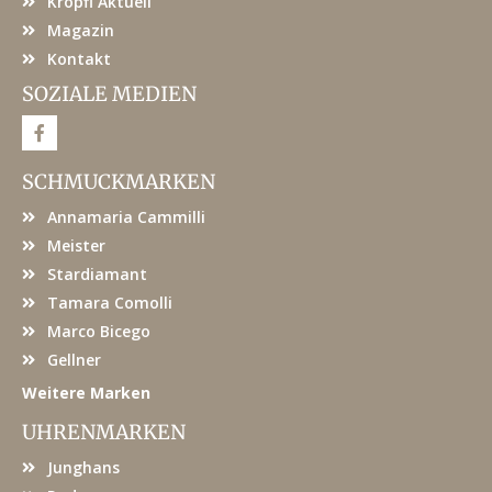
Kröpfl Aktuell
Magazin
Kontakt
SOZIALE MEDIEN
F
a
c
e
SCHMUCKMARKEN
b
o
Annamaria Cammilli
o
k
Meister
Stardiamant
Tamara Comolli
Marco Bicego
Gellner
Weitere Marken
UHRENMARKEN
Junghans