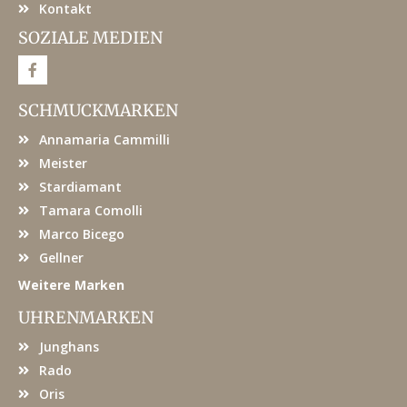
Kontakt
SOZIALE MEDIEN
F
a
c
e
SCHMUCKMARKEN
b
o
Annamaria Cammilli
o
k
Meister
Stardiamant
Tamara Comolli
Marco Bicego
Gellner
Weitere Marken
UHRENMARKEN
Junghans
Rado
Oris