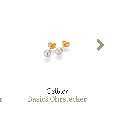
Gellner
Ge
r
Basics Ohrstecker
Basics 