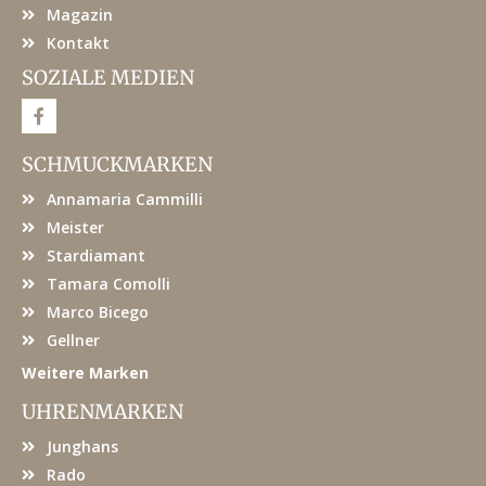
Magazin
Kontakt
SOZIALE MEDIEN
F
a
c
e
SCHMUCKMARKEN
b
o
Annamaria Cammilli
o
k
Meister
Stardiamant
Tamara Comolli
Marco Bicego
Gellner
Weitere Marken
UHRENMARKEN
Junghans
Rado