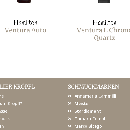
Hamilton
Hamilton
Ventura Auto
Ventura L Chron
Quartz
LIER KRÖPFL
SCHMUCKMARKEN
me
Annamaria Cammilli
um Kröpfl?
Meister
ässe
Stardiamant
muck
Tamara Comolli
en
Marco Bicego