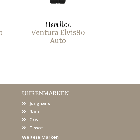
Hamilton
Ha
o
Ventura Elvis80
Ventur
Auto
UHRENMARKEN
Junghans
Rado
Oris
Tissot
Weitere Marken