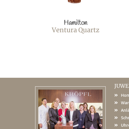
Hamilton
Ventura Quartz
JUWE
Ho
War
Anl
Sch
Uhr