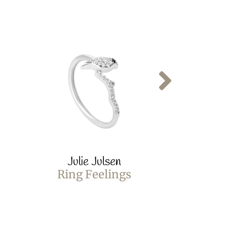
Julie Julsen
Juli
Ring Feelings
Ring 