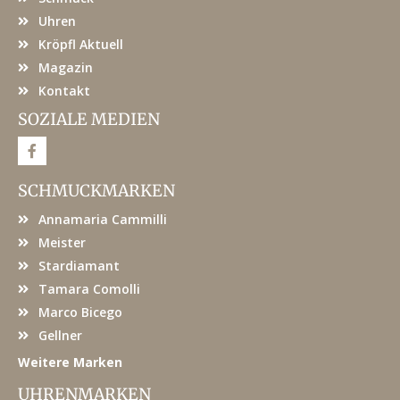
Uhren
Kröpfl Aktuell
Magazin
Kontakt
SOZIALE MEDIEN
F
a
c
e
SCHMUCKMARKEN
b
o
Annamaria Cammilli
o
k
Meister
Stardiamant
Tamara Comolli
Marco Bicego
Gellner
Weitere Marken
UHRENMARKEN