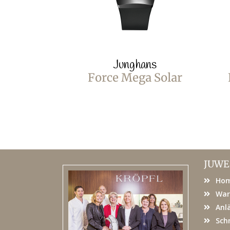
Junghans
Force Mega Solar
JUWE
Ho
War
Anl
Sch