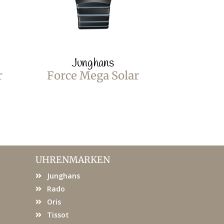
Junghans
Jun
r
Force Mega Solar
Force M
UHRENMARKEN
Junghans
Rado
Oris
Tissot