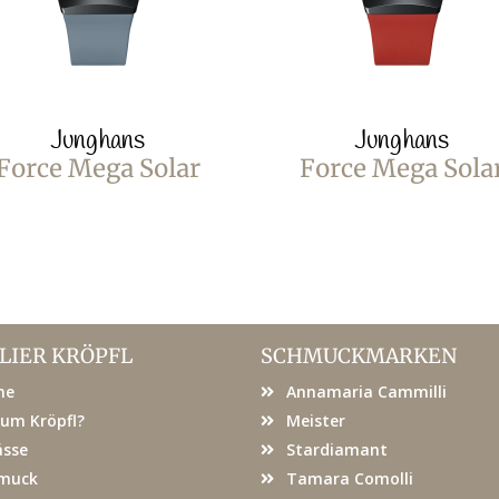
Junghans
Junghans
Force Mega Solar
Force Mega Sola
LIER KRÖPFL
SCHMUCKMARKEN
me
Annamaria Cammilli
um Kröpfl?
Meister
ässe
Stardiamant
muck
Tamara Comolli