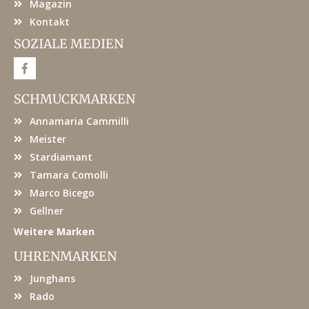
Magazin
Kontakt
SOZIALE MEDIEN
F
a
c
e
SCHMUCKMARKEN
b
o
Annamaria Cammilli
o
k
Meister
Stardiamant
Tamara Comolli
Marco Bicego
Gellner
Weitere Marken
UHRENMARKEN
Junghans
Rado