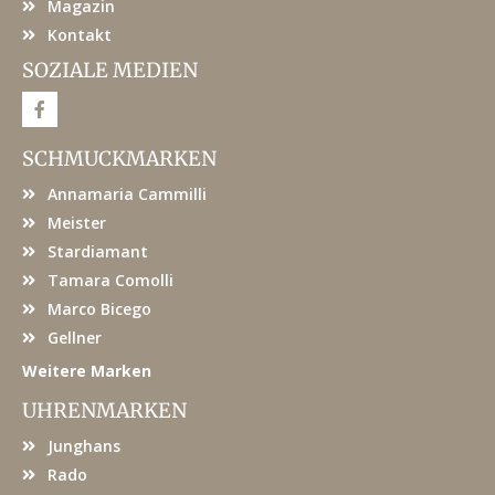
Magazin
Kontakt
SOZIALE MEDIEN
F
a
c
e
SCHMUCKMARKEN
b
o
Annamaria Cammilli
o
k
Meister
Stardiamant
Tamara Comolli
Marco Bicego
Gellner
Weitere Marken
UHRENMARKEN
Junghans
Rado