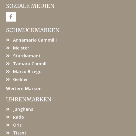
SOZIALE MEDIEN
F
a
c
e
SCHMUCKMARKEN
b
o
Annamaria Cammilli
o
k
Meister
Stardiamant
Tamara Comolli
Marco Bicego
Gellner
Weitere Marken
UHRENMARKEN
Junghans
Rado
Oris
Tissot