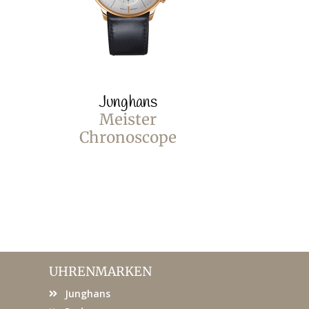
Junghans
Jun
Meister
Me
Chronoscope
Chronos
eng
UHRENMARKEN
Junghans