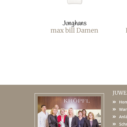
Junghans
max bill Damen
JUWE
Ho
War
Anl
Sch