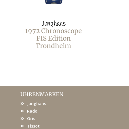
Junghans
Jun
1972 Chronoscope
1972 Co
n
FIS Edition
Trondheim
UHRENMARKEN
Junghans
Rado
Oris
Tissot