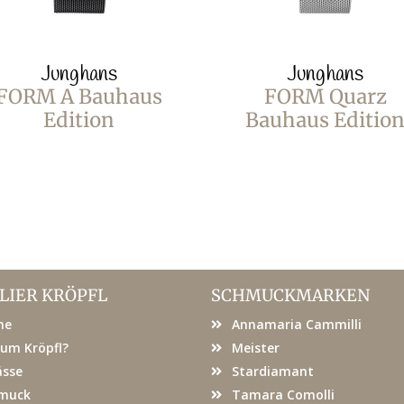
Junghans
Junghans
FORM A Bauhaus
FORM Quarz
Edition
Bauhaus Editio
LIER KRÖPFL
SCHMUCKMARKEN
me
Annamaria Cammilli
um Kröpfl?
Meister
ässe
Stardiamant
muck
Tamara Comolli