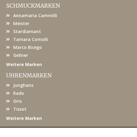
e
SCHMUCKMARKEN
b
o
Annamaria Cammilli
o
k
Meister
Stardiamant
Tamara Comolli
Marco Bicego
Gellner
Weitere Marken
UHRENMARKEN
Junghans
Rado
Oris
Tissot
Weitere Marken
© JUWELIER KRÖPFL
|
DATENSCHUTZ
|
IMPRESSUM