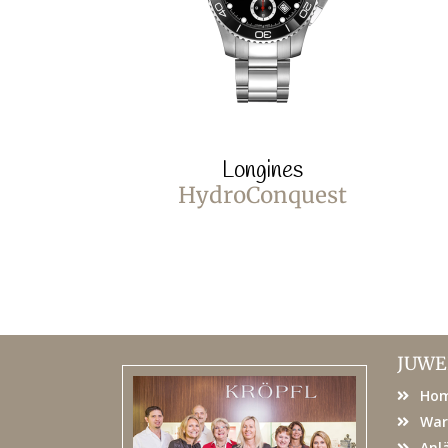
Longines
HydroConquest
JUWE
Ho
War
Anl