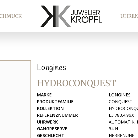
SCHMUCK
UHRE
Longines
HYDROCONQUEST
MARKE
LONGINES
PRODUKTFAMILIE
CONQUEST
KOLLEKTION
HYDROCONQ
REFERENZNUMMER
L3.783.4.96.6
UHRWERK
AUTOMATIK, 
GANGRESERVE
54 H
GESCHLECHT
HERRENUHR