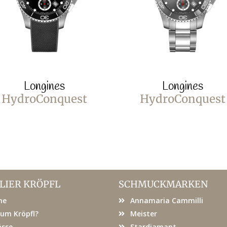
Longines
Longines
HydroConquest
HydroConquest
LIER KRÖPFL
SCHMUCKMARKEN
me
Annamaria Cammilli
um Kröpfl?
Meister
ässe
Stardiamant