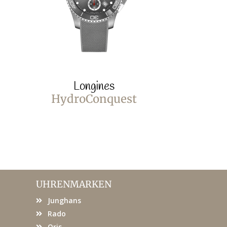
Longines
Lo
HydroConquest
Hydro
UHRENMARKEN
Junghans
Rado
Oris