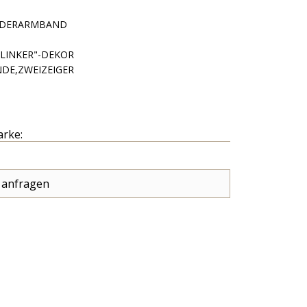
EDERARMBAND
FLINKER"-DEKOR
NDE,ZWEIZEIGER
arke:
 anfragen