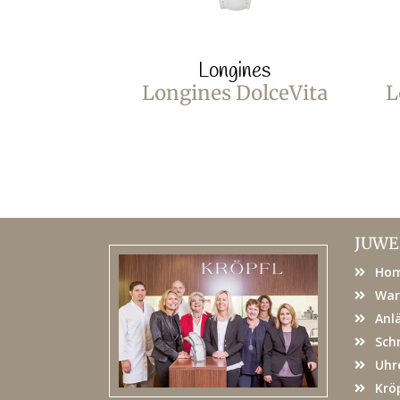
Longines
Longines DolceVita
L
JUWE
Ho
War
Anl
Sch
Uhr
Kröp