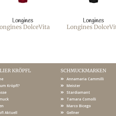
Longines
Longines
ongines DolceVita
Longines DolceVi
LIER KRÖPFL
SCHMUCKMARKEN
me
Annamaria Cammilli
um Kröpfl?
Meister
ässe
Stardiamant
muck
Tamara Comolli
en
Marco Bicego
fl Aktuell
Gellner