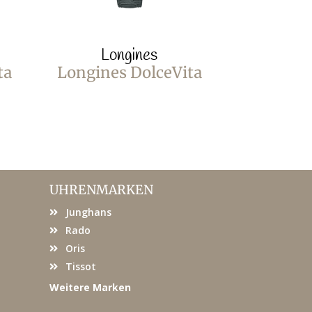
Longines
Lo
ta
Longines DolceVita
Longines
UHRENMARKEN
Junghans
Rado
Oris
Tissot
Weitere Marken