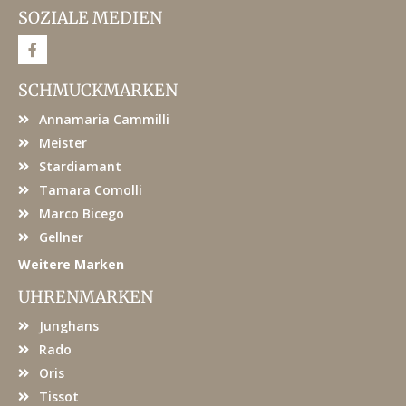
SOZIALE MEDIEN
F
a
c
e
SCHMUCKMARKEN
b
o
Annamaria Cammilli
o
k
Meister
Stardiamant
Tamara Comolli
Marco Bicego
Gellner
Weitere Marken
UHRENMARKEN
Junghans
Rado
Oris
Tissot