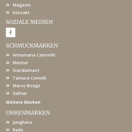
Magazin
Kontakt
SOZIALE MEDIEN
F
a
c
e
SCHMUCKMARKEN
b
o
Annamaria Cammilli
o
k
Meister
Stardiamant
Tamara Comolli
Marco Bicego
Gellner
Weitere Marken
UHRENMARKEN
Junghans
Rado