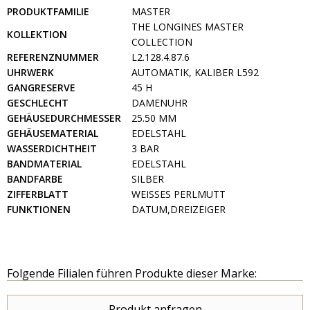
PRODUKTFAMILIE
MASTER
THE LONGINES MASTER
KOLLEKTION
COLLECTION
REFERENZNUMMER
L2.128.4.87.6
UHRWERK
AUTOMATIK, KALIBER L592
GANGRESERVE
45 H
GESCHLECHT
DAMENUHR
GEHÄUSEDURCHMESSER
25.50 MM
GEHÄUSEMATERIAL
EDELSTAHL
WASSERDICHTHEIT
3 BAR
BANDMATERIAL
EDELSTAHL
BANDFARBE
SILBER
ZIFFERBLATT
WEISSES PERLMUTT
FUNKTIONEN
DATUM,DREIZEIGER
Folgende Filialen führen Produkte dieser Marke:
Produkt anfragen