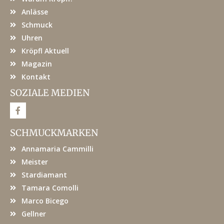
Anlässe
Schmuck
Uhren
Kröpfl Aktuell
Magazin
Kontakt
SOZIALE MEDIEN
F
a
c
e
SCHMUCKMARKEN
b
o
Annamaria Cammilli
o
k
Meister
Stardiamant
Tamara Comolli
Marco Bicego
Gellner