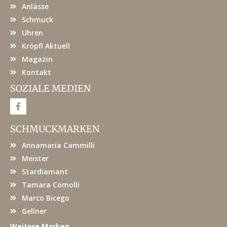
Anlässe
Schmuck
Uhren
Kröpfl Aktuell
Magazin
Kontakt
SOZIALE MEDIEN
F
a
c
e
SCHMUCKMARKEN
b
o
Annamaria Cammilli
o
k
Meister
Stardiamant
Tamara Comolli
Marco Bicego
Gellner
Weitere Marken