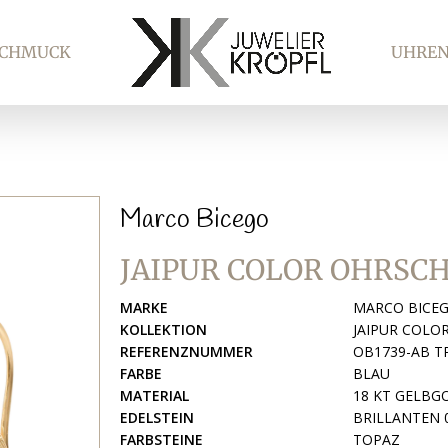
SCHMUCK
UHRE
Marco Bicego
JAIPUR COLOR OHRSC
MARKE
MARCO BICE
KOLLEKTION
JAIPUR COLO
REFERENZNUMMER
OB1739-AB T
FARBE
BLAU
MATERIAL
18 KT GELBG
EDELSTEIN
BRILLANTEN 0
FARBSTEINE
TOPAZ