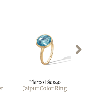
Marco Bicego
Marco
er
Jaipur Color Ring
Jaipur 