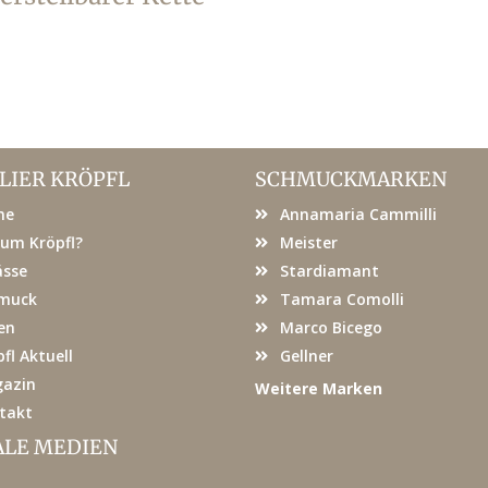
LIER KRÖPFL
SCHMUCKMARKEN
me
Annamaria Cammilli
um Kröpfl?
Meister
ässe
Stardiamant
muck
Tamara Comolli
en
Marco Bicego
fl Aktuell
Gellner
azin
Weitere Marken
takt
ALE MEDIEN