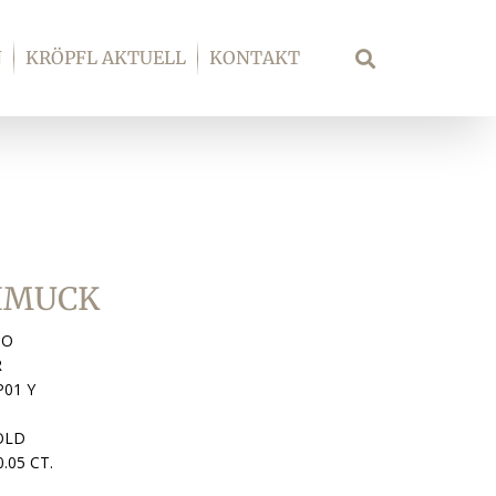
N
KRÖPFL AKTUELL
KONTAKT
Suche
HMUCK
GO
R
P01 Y
OLD
.05 CT.