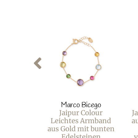
Marco Bicego
Jaipur Colour
J
Leichtes Armband
a
aus Gold mit bunten
Edelsteinen
v