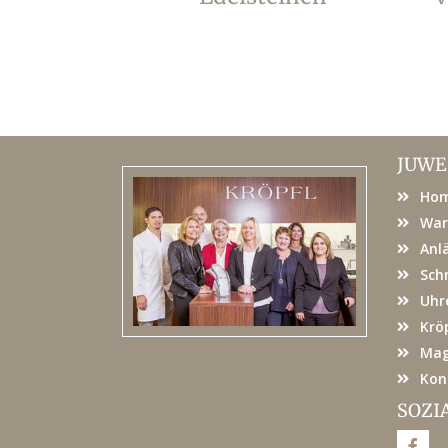
JUWE
Ho
War
Anl
Sch
Uhr
Kröp
Mag
Kon
SOZI
F