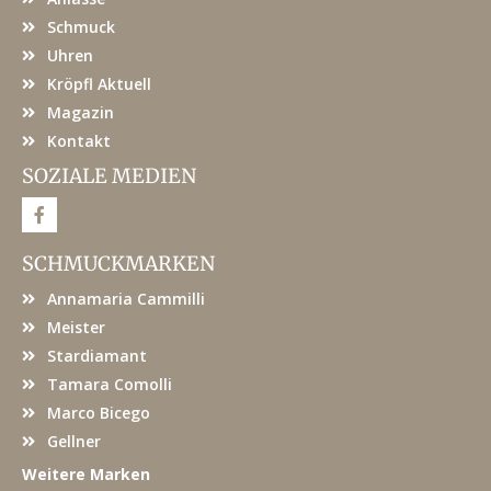
Schmuck
Uhren
Kröpfl Aktuell
Magazin
Kontakt
SOZIALE MEDIEN
F
a
c
e
SCHMUCKMARKEN
b
o
Annamaria Cammilli
o
k
Meister
Stardiamant
Tamara Comolli
Marco Bicego
Gellner
Weitere Marken