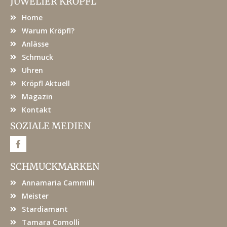
JUWELIER KRÖPFL
Home
Warum Kröpfl?
Anlässe
Schmuck
Uhren
Kröpfl Aktuell
Magazin
Kontakt
SOZIALE MEDIEN
F
a
c
e
SCHMUCKMARKEN
b
o
Annamaria Cammilli
o
k
Meister
Stardiamant
Tamara Comolli